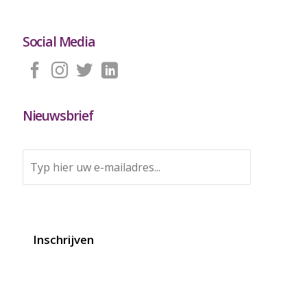
Social Media
Nieuwsbrief
E
m
a
i
l
a
d
Inschrijven
r
e
s
*