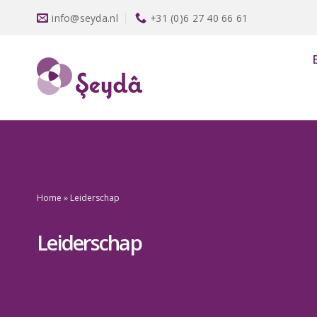
Ga
info@seyda.nl
+31 (0)6 27 40 66 61
naar
inhoud
Home
»
Leiderschap
Leiderschap