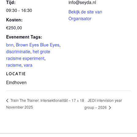
Tijd:
info@seyda.nl
09:30 - 16:30
Bekijk de site van
Organisator
Kosten:
€250,00
Evenement Tags:
bnn
,
Brown Eyes Blue Eyes
,
discriminatie
,
het grote
racisme experiment
,
racisme
,
vara
LOCATIE
Eindhoven
JEDI intervision year
Train The Trainer: Intersektionalität – 17 + 18
November 2025
group – 2026