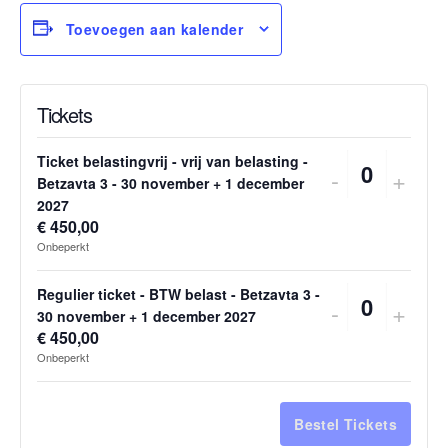
Toevoegen aan kalender
Tickets
Ticket belastingvrij - vrij van belasting -
Verhoog
Verh
-
+
Hoeveelh
Betzavta 3 - 30 november + 1 december
2027
aantal
aanta
€
450,00
tickets
ticke
Onbeperkt
van
van
Regulier ticket - BTW belast - Betzavta 3 -
Verhoog
Verh
-
+
Ticket
Ticke
Hoeveelh
30 november + 1 december 2027
€
450,00
aantal
aanta
belastingvr
belas
Onbeperkt
tickets
ticke
-
-
van
van
vrij
vrij
Bestel Tickets