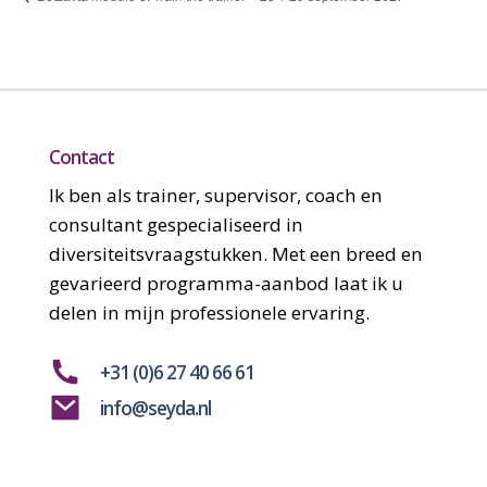
december
dece
2027
2027
Contact
Ik ben als trainer, supervisor, coach en
consultant gespecialiseerd in
diversiteitsvraagstukken. Met een breed en
gevarieerd programma-aanbod laat ik u
delen in mijn professionele ervaring.
+31 (0)6 27 40 66 61
info@seyda.nl