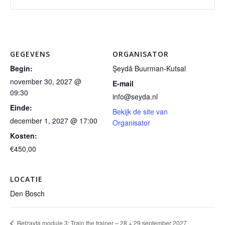
Regulier
Regu
van
van
ticket
ticke
belasting
belas
-
-
-
-
BTW
BTW
GEGEVENS
ORGANISATOR
Betzavta
Betz
Begin:
Şeydâ Buurman-Kutsal
belast
belas
3
3
november 30, 2027 @
E-mail
-
-
-
-
09:30
info@seyda.nl
Betzavta
Betz
30
30
Einde:
Bekijk de site van
december 1, 2027 @ 17:00
3
3
Organisator
november
nove
Kosten:
-
-
+
+
€450,00
30
30
1
1
november
nove
december
dece
LOCATIE
+
+
Den Bosch
2027
2027
1
1
Betzavta module 3: Train the trainer – 28 + 29 september 2027