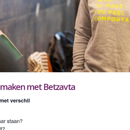
ismaken met Betzavta
met verschil
aar staan?
dt?