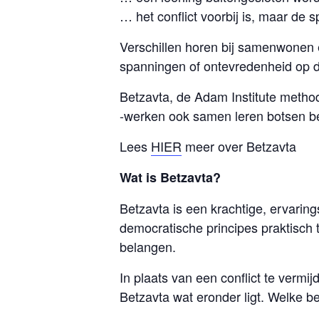
… het conflict voorbij is, maar de s
Verschillen horen bij samenwonen e
spanningen of ontevredenheid op 
Betzavta, de Adam Institute metho
-werken ook samen leren botsen b
Lees
HIER
meer over Betzavta
Wat is Betzavta?
Betzavta is een krachtige, ervarin
democratische principes praktisch
belangen.
In plaats van een conflict te vermij
Betzavta wat eronder ligt. Welke b