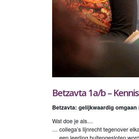
Betzavta 1a/b – Kenn
Betzavta: gelijkwaardig omgaan 
Wat doe je als…
… collega’s lijnrecht tegenover elk
… een leerling buitengesloten wor