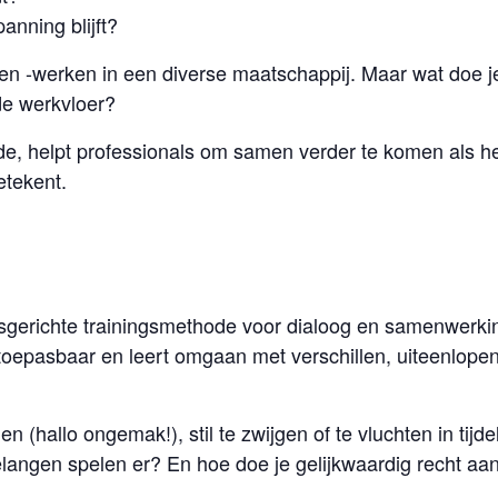
panning blijft?
n -werken in een diverse maatschappij. Maar wat doe je a
de werkvloer?
de, helpt professionals om samen verder te komen als 
etekent.
gsgerichte trainingsmethode voor dialoog en samenwerkin
 toepasbaar en leert omgaan met verschillen, uiteenlop
den (hallo ongemak!), stil te zwijgen of te vluchten in ti
elangen spelen er? En hoe doe je gelijkwaardig recht aa