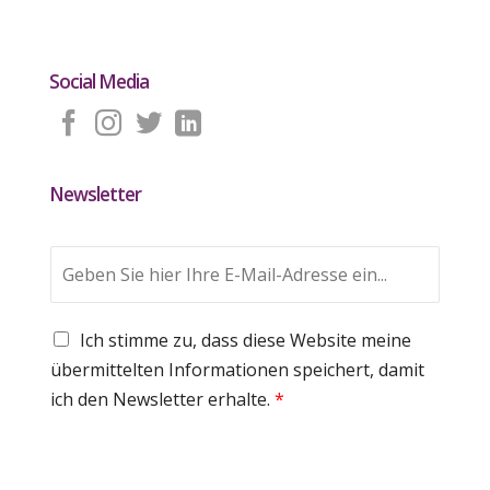
Social Media
Newsletter
E
m
a
i
G
Ich stimme zu, dass diese Website meine
l
D
a
übermittelten Informationen speichert, damit
P
d
ich den Newsletter erhalte.
*
R
r
A
e
g
s
r
s
e